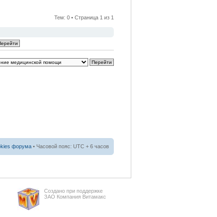
Тем: 0 • Страница
1
из
1
okies форума
• Часовой пояс: UTC + 6 часов
Создано при поддержке
ЗАО Компания Витамакс