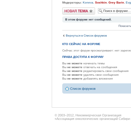
Модераторы:
Koneva
,
Soshkin
,
Grey Barin
,
Evg
Начать новую тему
В этом форуме нет сообщений.
Показат
Вернуться в Список форумов
КТО СЕЙЧАС НА ФОРУМЕ
Сейчас этот форум просматривают: нет зарегис
ПРАВА ДОСТУПА К ФОРУМУ
Вы
не можете
начинать темы
Вы
не можете
отвечать на сообщения
Вы
не можете
редактировать свои сообщения
Вы
не можете
удалять свои сообщения
Вы
не можете
добавлять вложения
Список форумов
© 2003–2012, Некоммерческая Организация
«Ассоциация онкологических организаций Сибири 