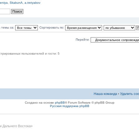
eniya
,
SkakunA
,
a.tretyakov
ь темы за:
Сортировать по:
Перейти:
трированных пользователей и гости: 5
Наша команда
•
Удалить co
Создано на основе
phpBB
® Forum Software © phpBB Group
Русская поддержка phpBB
и Дальнего Востока»